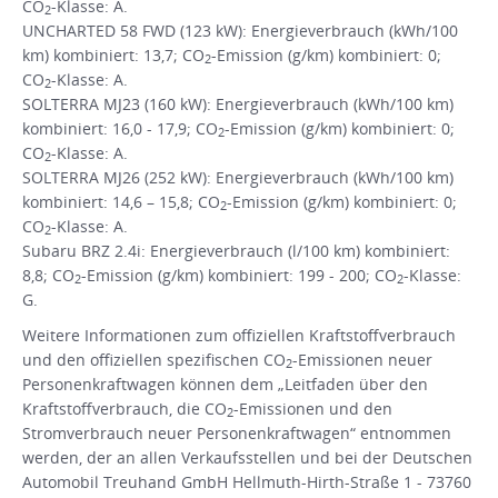
CO
-Klasse: A.
2
UNCHARTED 58 FWD (123 kW): Energieverbrauch (kWh/100
km) kombiniert: 13,7; CO
-Emission (g/km) kombiniert: 0;
2
CO
-Klasse: A.
2
SOLTERRA MJ23 (160 kW): Energieverbrauch (kWh/100 km)
kombiniert: 16,0 - 17,9; CO
-Emission (g/km) kombiniert: 0;
2
CO
-Klasse: A.
2
SOLTERRA MJ26 (252 kW): Energieverbrauch (kWh/100 km)
kombiniert: 14,6 – 15,8; CO
-Emission (g/km) kombiniert: 0;
2
CO
-Klasse: A.
2
Subaru BRZ 2.4i: Energieverbrauch (l/100 km) kombiniert:
8,8; CO
-Emission (g/km) kombiniert: 199 - 200; CO
-Klasse:
2
2
G.
Weitere Informationen zum offiziellen Kraftstoffverbrauch
und den offiziellen spezifischen CO
-Emissionen neuer
2
Personenkraftwagen können dem „Leitfaden über den
Kraftstoffverbrauch, die CO
-Emissionen und den
2
Stromverbrauch neuer Personenkraftwagen“ entnommen
werden, der an allen Verkaufsstellen und bei der Deutschen
Automobil Treuhand GmbH Hellmuth-Hirth-Straße 1 - 73760