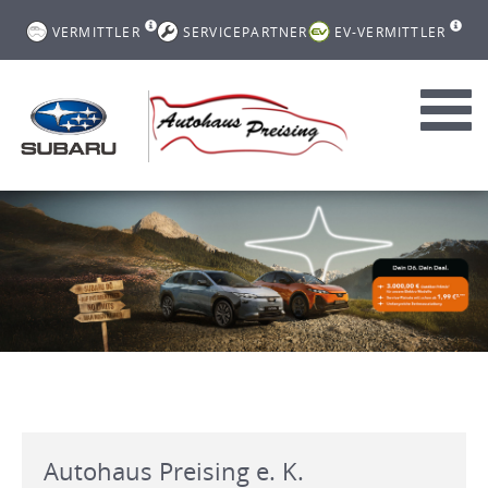
VERMITTLER
SERVICEPARTNER
EV-VERMITTLER
Toggl
navig
Autohaus Preising e. K.