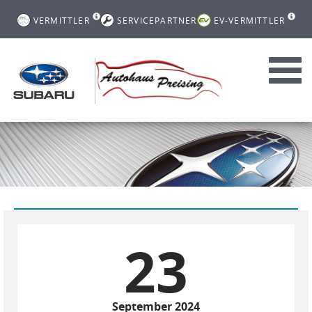
VERMITTLER
SERVICEPARTNER
EV-VERMITTLER
Toggl
navig
23
September 2024