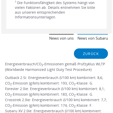
1
Die Funktionsfähigkeit des Systems hängt von
vielen Faktoren ab. Details entnehmen Sie bitte
aus unseren entsprechenden
Informationsunterlagen.
News von uns
News von Subaru
ZURÜCK
Energieverbrauch/CO
-Emissionen gemäß Prüfzyklus WLTP
2
(Worldwide Harmonized Light Duty Test Procedure)
Outback 2.5i: Energieverbrauch (l/100 km) kombiniert: 8,6;
CO
-Emission (g/km) kombiniert: 193; CO
-Klasse: G.
2
2
Forester 2.0ie: Energieverbrauch (l/100 km) kombiniert: 8,1;
CO
-Emission (g/km) kombiniert: 183; CO
-Klasse: G.
2
2
Crosstrek 2.0ie: Energieverbrauch (l/100 km) kombiniert: 7,7;
CO
-Emission (g/km) kombiniert: 174; CO
-Klasse: F.
2
2
Subaru XV 2.0ie: Energieverbrauch (l/100 km) kombiniert: