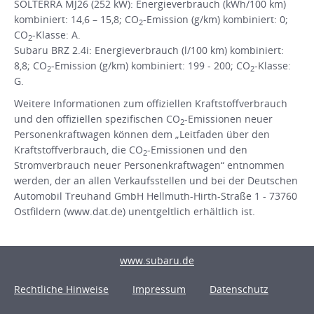
SOLTERRA MJ26 (252 kW): Energieverbrauch (kWh/100 km)
kombiniert: 14,6 – 15,8; CO
-Emission (g/km) kombiniert: 0;
2
CO
-Klasse: A.
2
Subaru BRZ 2.4i: Energieverbrauch (l/100 km) kombiniert:
8,8; CO
-Emission (g/km) kombiniert: 199 - 200; CO
-Klasse:
2
2
G.
Weitere Informationen zum offiziellen Kraftstoffverbrauch
und den offiziellen spezifischen CO
-Emissionen neuer
2
Personenkraftwagen können dem „Leitfaden über den
Kraftstoffverbrauch, die CO
-Emissionen und den
2
Stromverbrauch neuer Personenkraftwagen“ entnommen
werden, der an allen Verkaufsstellen und bei der Deutschen
Automobil Treuhand GmbH Hellmuth-Hirth-Straße 1 - 73760
Ostfildern (www.dat.de) unentgeltlich erhältlich ist.
www.subaru.de
Rechtliche Hinweise
Impressum
Datenschutz